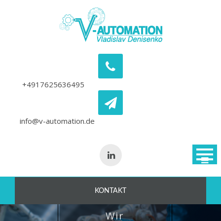
Skip
to
content
+4917625636495
info@v-automation.de
KONTAKT